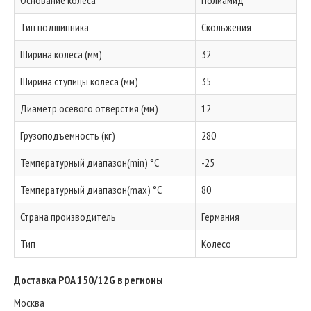
Основание колеса
Полиамид
Тип подшипника
Скольжения
Ширина колеса (мм)
32
Ширина ступицы колеса (мм)
35
Диаметр осевого отверстия (мм)
12
Грузоподъемность (кг)
280
Температурный диапазон(min) °C
-25
Температурный диапазон(max) °C
80
Страна производитель
Германия
Тип
Колесо
Доставка POA 150/12G в регионы
Москва