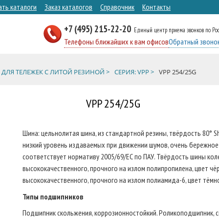
ать каталоги
Заказ каталогов
Справочник
Контакты
+7 (495) 215-22-20
Единый центр приема звонков по Ро
Телефоны ближайших к вам офисов
Обратный звоно
 ДЛЯ ТЕЛЕЖЕК С ЛИТОЙ РЕЗИНОЙ >
СЕРИЯ: VPP >
VPP 254/25G
VPP 254/25G
Шина: цельнолитая шина, из стандартной резины, твёрдость 80° 
низкий уровень издаваемых при движении шумов, очень бережное 
соответствует нормативу 2005/69/ЕС по ПАУ. Твёрдость шины колес
высококачественного, прочного на излом полипропилена, цвет чёрн
высококачественного, прочного на излом полиамида-6, цвет тёмн
Типы подшипников
Подшипник скольжения, коррозионностойкий. Роликоподшипник, с