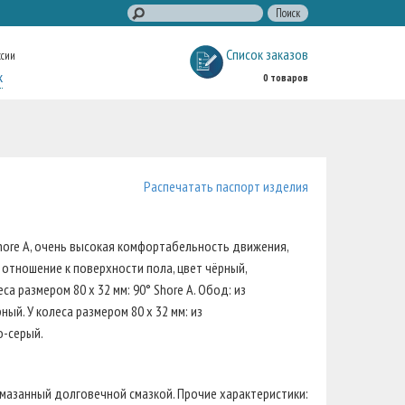
Список заказов
ссии
к
0 товаров
Распечатать паспорт изделия
Shore A, очень высокая комфортабельность движения,
отношение к поверхности пола, цвет чёрный,
а размером 80 x 32 мм: 90° Shore A. Обод: из
ый. У колеса размером 80 x 32 мм: из
о-серый.
мазанный долговечной смазкой. Прочие характеристики: