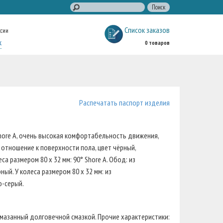
Список заказов
ссии
к
0 товаров
Распечатать паспорт изделия
Shore A, очень высокая комфортабельность движения,
отношение к поверхности пола, цвет чёрный,
а размером 80 x 32 мм: 90° Shore A. Обод: из
ый. У колеса размером 80 x 32 мм: из
о-серый.
мазанный долговечной смазкой. Прочие характеристики: