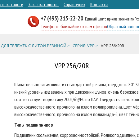
ать каталоги
Заказ каталогов
Справочник
Контакты
+7 (495) 215-22-20
Единый центр приема звонков по Ро
Телефоны ближайших к вам офисов
Обратный звоно
 ДЛЯ ТЕЛЕЖЕК С ЛИТОЙ РЕЗИНОЙ >
СЕРИЯ: VPP >
VPP 256/20R
VPP 256/20R
Шина: цельнолитая шина, из стандартной резины, твёрдость 80° 
низкий уровень издаваемых при движении шумов, очень бережное 
соответствует нормативу 2005/69/ЕС по ПАУ. Твёрдость шины колес
высококачественного, прочного на излом полипропилена, цвет чёрн
высококачественного, прочного на излом полиамида-6, цвет тёмн
Типы подшипников
Подшипник скольжения, коррозионностойкий. Роликоподшипник, с