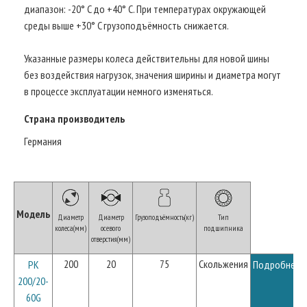
диапазон: -20° C до +40° C. При температурах окружающей
среды выше +30° C грузоподъёмность снижается.
Указанные размеры колеса действительны для новой шины
без воздействия нагрузок, значения ширины и диаметра могут
в процессе эксплуатации немного изменяться.
Страна производитель
Германия
Модель
Диаметр
Диаметр
Грузоподъёмность(кг)
Тип
колеса(мм)
осевого
подшипника
отверстия(мм)
200
20
75
Скольжения
PK
Подробнее
200/20-
60G