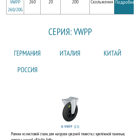
260
20
200
Скольжения
VWPP
Подробнее
260/20G
СЕРИЯ: VWPP
ГЕРМАНИЯ
ИТАЛИЯ
КИТАЙ
РОССИЯ
(13)
B-VWPP
Ролики из листовой стали, для нагрузок средней тяжести, с крепёжной панелью,
колесо с шиной «Blickle Soft»