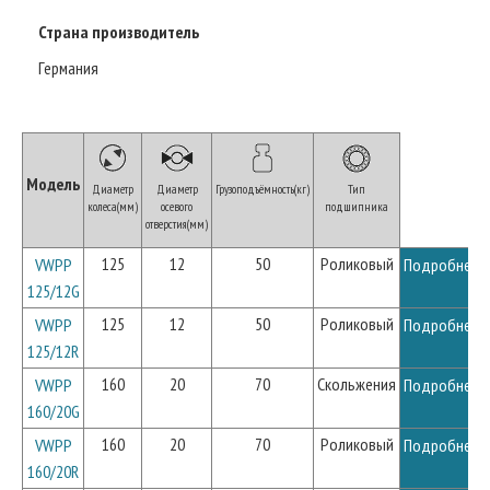
Страна производитель
Германия
Модель
Диаметр
Диаметр
Грузоподъёмность(кг)
Тип
колеса(мм)
осевого
подшипника
отверстия(мм)
125
12
50
Роликовый
VWPP
Подробнее
125/12G
125
12
50
Роликовый
VWPP
Подробнее
125/12R
160
20
70
Скольжения
VWPP
Подробнее
160/20G
160
20
70
Роликовый
VWPP
Подробнее
160/20R