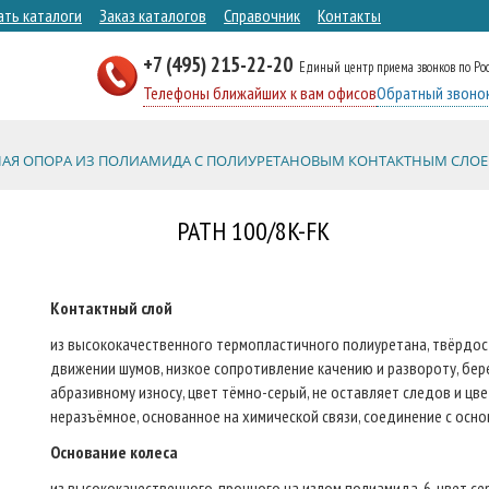
ать каталоги
Заказ каталогов
Справочник
Контакты
+7 (495) 215-22-20
Единый центр приема звонков по Ро
Телефоны ближайших к вам офисов
Обратный звоно
АЯ ОПОРА ИЗ ПОЛИАМИДА С ПОЛИУРЕТАНОВЫМ КОНТАКТНЫМ СЛОЕ
PATH 100/8K-FK
Контактный слой
из высококачественного термопластичного полиуретана, твёрдост
движении шумов, низкое сопротивление качению и развороту, бер
абразивному износу, цвет тёмно-серый, не оставляет следов и цв
неразъёмное, основанное на химической связи, соединение с осно
Основание колеса
из высококачественного, прочного на излом полиамида-6, цвет се