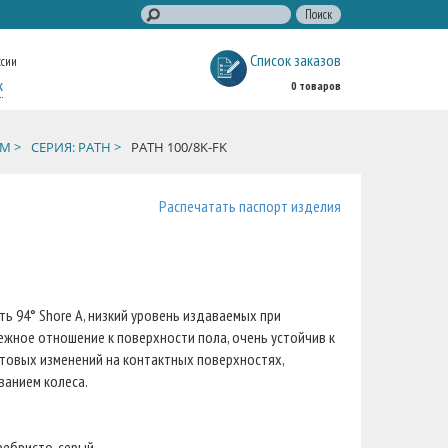
Список заказов
ссии
к
0 товаров
М >
СЕРИЯ: PATH >
PATH 100/8K-FK
Распечатать паспорт изделия
ь 94° Shore A, низкий уровень издаваемых при
ежное отношение к поверхности пола, очень устойчив к
етовых изменений на контактных поверхностях,
ванием колеса.
ребристо-серый.