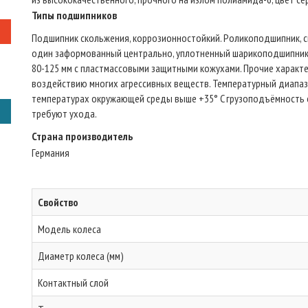
Типы подшипников
Подшипник скольжения, коррозионностойкий. Роликоподшипник, с
один заформованный центрально, уплотненный шарикоподшипник,
80-125 мм с пластмассовыми защитными кожухами. Прочие характе
воздействию многих агрессивных веществ. Температурный диапазон
температурах окружающей среды выше +35° C грузоподъёмность с
требуют ухода.
Страна производитель
Германия
Свойство
Модель колеса
Диаметр колеса (мм)
Контактный слой