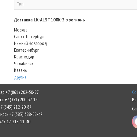
Тип
Доставка LK-ALST 100K-3 в регионы
Москва
Санкт-Петербург
Нижний Новгород
Екатеринбург
Краснодар
Челябинск
Казань
другие
р +7 (861) 202-50-27
Со
к +7 (351) 200-37-14
Вс
7 (843) 212-20-87
Са
рск +7 (383) 388-68-47
375-17-218-11-40