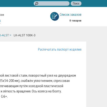
Список заказов
ссии
к
0 товаров
K-ALST >
LK-ALST 100K-3
Распечатать паспорт изделия
ной листовой стали, поворотный узел на двухрядном
5х54-200 мм), снабжён уплотнением, спрессован
еспечивающим путём холодной пластической
лёгкость вращения. Ось колеса на болту.
 Cr6+.