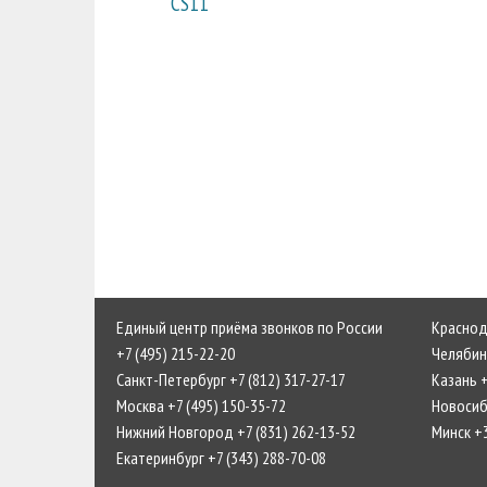
CS11
Единый центр приёма звонков по России
Краснода
+7 (495) 215-22-20
Челябинс
Санкт-Петербург +7 (812) 317-27-17
Казань +
Москва +7 (495) 150-35-72
Новосиби
Нижний Новгород +7 (831) 262-13-52
Минск +
Екатеринбург +7 (343) 288-70-08