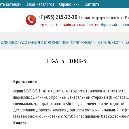
ать каталоги
Заказ каталогов
Справочник
Контакты
+7 (495) 215-22-20
Единый центр приема звонков по Ро
Телефоны ближайших к вам офисов
Обратный звоно
 ДЛЯ ОБОРУДОВАНИЯ С МЯГКИМ ПОЛИУРЕТАНОМ >
СЕРИЯ: ALST >
L
LK-ALST 100K-3
Кронштейны
серии LK/BK/BH - изготовлены методом штамповки из толстостен
шарикоподшипнике, с прочным центральным стержнем (Ø колеса 12
специальным, разработанным Blickle, динамическим методом, об
деформации дорожек качения долговечность, минимальный люфт и 
Гальванически оцинкованы с голубой пассивацией без содержания
Колёса