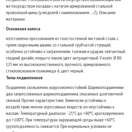
же посредством посадки с натягом армированной стальной
проволокой шины (у моделей с наименованием ...-Z). Описание
материала
Основание колеса
изготовлено прессованием из толстостенной листовой стали, с
тремя сварочными швами, со стальной трубчатой ступицей,
особенно устойчиво к загрязнениям, толчкам и ударам, элегантный,
гладкий дизайн, покрыто лаком, цвет антрацитовый. У колёс Ø 80-
125 мм: из высококачественного, прочного, армированного
стекловолокном полиамида-6, цвет чёрный.
Типы подшипников
Подшипник скольжения, коррозионностойкий. Шарикоподшипники:
два запрессованных шарикоподшипника, смазанных долговечной
смазкой. Прочие характеристики: Химически устойчивы к
воздействию многих агрессивных веществ, но неустойчивы к
маслам. Температурный диапазон: -25°C до +80°C, кратковременно
до +100°C. При температурах окружающей среды выше +60°C
грузоподъёмность снижается. При нормальных условиях не