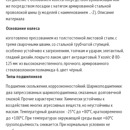
же посредством посадки с натягом армированной стальной
проволокой шины (у моделей с наименованием ...-Z). Описание
материала
Основание колеса
изготовлено прессованием из толстостенной листовой стали, с
тремя сварочными швами, со стальной трубчатой ступицей,
особенно устойчиво к загрязнениям, толчкам и ударам, элегантный,
гладкий дизайн, покрыто лаком, цвет антрацитовый. У колёс Ø 80-
125 мм: из высококачественного, прочного, армированного
стекловолокном полиамида-6, цвет чёрный.
Типы подшипников
Подшипник скольжения, коррозионностойкий. Шарикоподшипники:
два запрессованных шарикоподшипника, смазанных долговечной
смазкой. Прочие характеристики: Химически устойчивы к
воздействию многих агрессивных веществ, но неустойчивы к
маслам. Температурный диапазон: -25°C до +80°C, кратковременно
до +100°C. При температурах окружающей среды выше +60°C
грузоподъёмность снижается. При нормальных условиях не