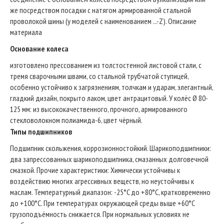
же посредством посадки с натягом армированной стальной
проволокой шины (у моделей с наименованием ...-Z). Описание
материала
Основание колеса
изготовлено прессованием из толстостенной листовой стали, с
тремя сварочными швами, со стальной трубчатой ступицей,
особенно устойчиво к загрязнениям, толчкам и ударам, элегантный,
гладкий дизайн, покрыто лаком, цвет антрацитовый. У колёс Ø 80-
125 мм: из высококачественного, прочного, армированного
стекловолокном полиамида-6, цвет чёрный.
Типы подшипников
Подшипник скольжения, коррозионностойкий. Шарикоподшипники:
два запрессованных шарикоподшипника, смазанных долговечной
смазкой. Прочие характеристики: Химически устойчивы к
воздействию многих агрессивных веществ, но неустойчивы к
маслам. Температурный диапазон: -25°C до +80°C, кратковременно
до +100°C. При температурах окружающей среды выше +60°C
грузоподъёмность снижается. При нормальных условиях не