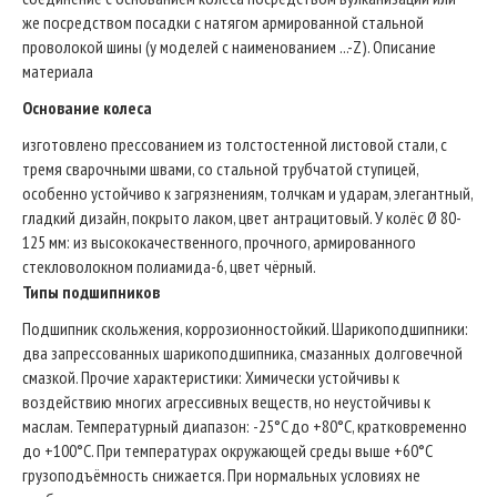
же посредством посадки с натягом армированной стальной
проволокой шины (у моделей с наименованием ...-Z). Описание
материала
Основание колеса
изготовлено прессованием из толстостенной листовой стали, с
тремя сварочными швами, со стальной трубчатой ступицей,
особенно устойчиво к загрязнениям, толчкам и ударам, элегантный,
гладкий дизайн, покрыто лаком, цвет антрацитовый. У колёс Ø 80-
125 мм: из высококачественного, прочного, армированного
стекловолокном полиамида-6, цвет чёрный.
Типы подшипников
Подшипник скольжения, коррозионностойкий. Шарикоподшипники:
два запрессованных шарикоподшипника, смазанных долговечной
смазкой. Прочие характеристики: Химически устойчивы к
воздействию многих агрессивных веществ, но неустойчивы к
маслам. Температурный диапазон: -25°C до +80°C, кратковременно
до +100°C. При температурах окружающей среды выше +60°C
грузоподъёмность снижается. При нормальных условиях не