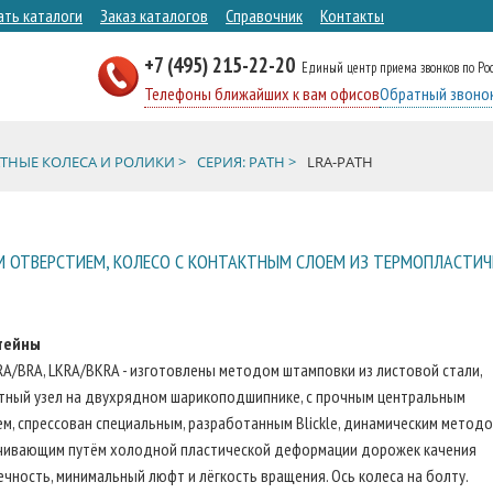
ать каталоги
Заказ каталогов
Справочник
Контакты
+7 (495) 215-22-20
Единый центр приема звонков по Ро
Телефоны ближайших к вам офисов
Обратный звоно
ТНЫЕ КОЛЕСА И РОЛИКИ >
СЕРИЯ: PATH >
LRA-PATH
 ОТВЕРСТИЕМ, КОЛЕСО С КОНТАКТНЫМ СЛОЕМ ИЗ ТЕРМОПЛАСТИ
тейны
RA/BRA, LKRA/BKRA - изготовлены методом штамповки из листовой стали,
тный узел на двухрядном шарикоподшипнике, с прочным центральным
м, спрессован специальным, разработанным Blickle, динамическим методо
чивающим путём холодной пластической деформации дорожек качения
чность, минимальный люфт и лёгкость вращения. Ось колеса на болту.