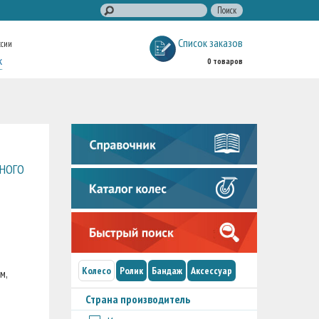
Список заказов
ссии
к
0 товаров
ЧНОГО
Колесо
Ролик
Бандаж
Аксессуар
м,
Страна производитель