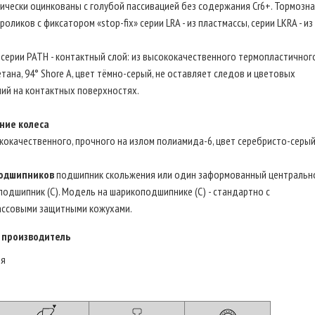
ически оцинкованы с голубой пассивацией без содержания Cr6+. Тормозн
роликов с фиксатором «stop-fix» серии LRA - из пластмассы, серии LKRA - из
 серии PATH - контактный слой: из высококачественного термопластичног
тана, 94° Shore A, цвет тёмно-серый, не оставляет следов и цветовых
ий на контактных поверхностях.
ние колеса
кокачественного, прочного на излом полиамида-6, цвет серебристо-серый
одшипников
подшипник скольжения или один заформованный центральн
одшипник (C). Модель на шарикоподшипнике (C) - стандартно с
ассовыми защитными кожухами.
 производитель
ия