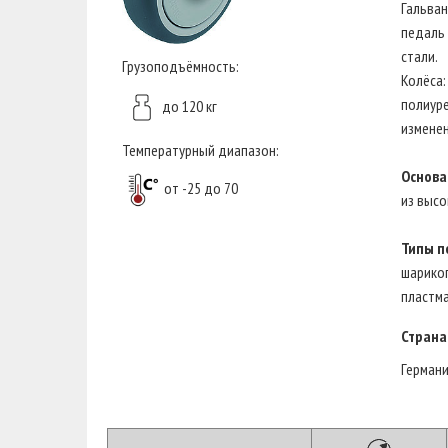
Гальван
педаль 
стали.
Грузоподъёмность:
Колёса:
полиуре
до 120 кг
изменен
Температурный диапазон:
Основа
от -25 до 70
из высо
Типы п
шарикоп
пластм
Страна
Герман