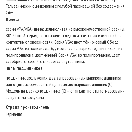
Гальванически оцинкованы с голубой пассивацией без содержания
Cr6+.
Колёса
серии VPA/VGA - шина: цельнолитая из высококачественной резины,
80° Shore A, серая, не оставляет следов и цветовых изменений на
контактных поверхностях. Серия VGA: цвет тёмно-серый Обод:
серии VPA: из полиамида-6, у моделей на шарикоподшипниках - из
полипропилена, цвет чёрный. Серия VGA: из полипропилена, цвет
серебристо-серый, отливается внутрь шины.
Типы подшипников
подшипник скольжения, два запрессованных шарикоподшипника
или один заформованный центрально шарикоподшипник (C).
Модель на шарикоподшипнике (С) – стандартно с пластмассовыми
защитными кожухами.
Страна производитель
Германия