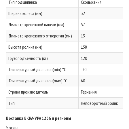
Тип подшипника
Скольжения
Ширина колеса (мм)
32
Диаметр крепежной панели (мм)
57
Диаметр крепежного отверстия (мм)
13
Высота ролика (мм)
158
Грузоподъемность (кг)
120
Температурный диапазон(min) °C
-20
Температурный диапазон(max) °C
60
Страна производитель
Германия
Тип
Неповоротный ролик
Доставка BKRA-VPA 126G в регионы
Москва