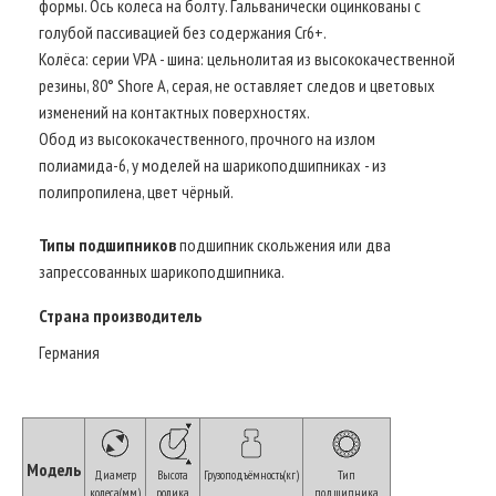
формы. Ось колеса на болту. Гальванически оцинкованы с
голубой пассивацией без содержания Cr6+.
Колёса: серии VPA - шина: цельнолитая из высококачественной
резины, 80° Shore A, серая, не оставляет следов и цветовых
изменений на контактных поверхностях.
Обод из высококачественного, прочного на излом
полиамида-6, у моделей на шарикоподшипниках - из
полипропилена, цвет чёрный.
Типы подшипников
подшипник скольжения или два
запрессованных шарикоподшипника.
Страна производитель
Германия
Модель
Диаметр
Высота
Грузоподъёмность(кг)
Тип
колеса(мм)
ролика
подшипника