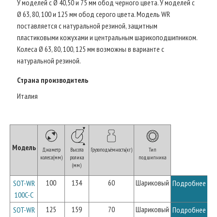
У моделей с Ø 40,50 и 75 мм обод черного цвета. У моделей с
Ø 63, 80, 100 и 125 мм обод серого цвета. Модель WR
поставляется с натуральной резиной, защитным
пластиковыми кожухами и центральным шарикоподшипником.
Колеса Ø 63, 80, 100, 125 мм возможны в варианте с
натуральной резиной.
Страна производитель
Италия
Модель
Диаметр
Высота
Грузоподъёмность(кг)
Тип
колеса(мм)
ролика
подшипника
(мм)
100
134
60
Шариковый
SOT-WR
Подробнее
100C-C
125
159
70
Шариковый
SOT-WR
Подробнее