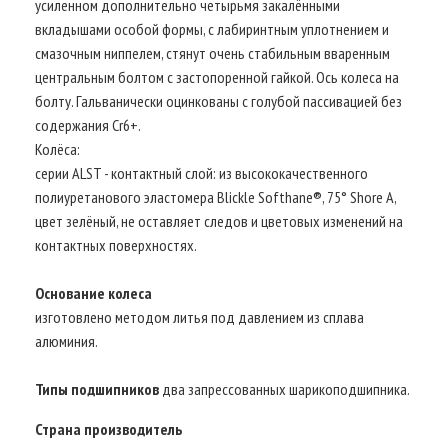
усиленном дополнительно четырьмя закалёнными
вкладышами особой формы, с лабиринтным уплотнением и
смазочным ниппелем, стянут очень стабильным вваренным
центральным болтом с застопоренной гайкой. Ось колеса на
болту. Гальванически оцинкованы с голубой пассивацией без
содержания Cr6+.
Колёса:
серии ALST - контактный слой: из высококачественного
полиуретанового эластомера Blickle Softhane®, 75° Shore A,
цвет зелёный, не оставляет следов и цветовых изменений на
контактных поверхностях.
Основание колеса
изготовлено методом литья под давлением из сплава
алюминия.
Типы подшипников
два запрессованных шарикоподшипника.
Страна производитель