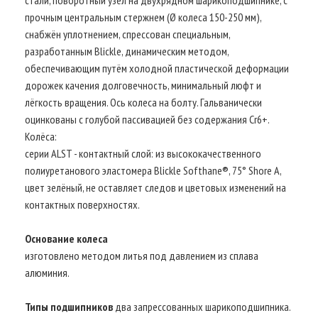
прочным центральным стержнем (Ø колеса 150-250 мм),
снабжён уплотнением, спрессован специальным,
разработанным Blickle, динамическим методом,
обеспечивающим путём холодной пластической деформации
дорожек качения долговечность, минимальный люфт и
лёгкость вращения. Ось колеса на болту. Гальванически
оцинкованы с голубой пассивацией без содержания Cr6+.
Колёса:
серии ALST - контактный слой: из высококачественного
полиуретанового эластомера Blickle Softhane®, 75° Shore A,
цвет зелёный, не оставляет следов и цветовых изменений на
контактных поверхностях.
Основание колеса
изготовлено методом литья под давлением из сплава
алюминия.
Типы подшипников
два запрессованных шарикоподшипника.