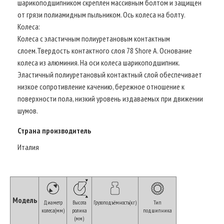
шарикоподшипником скреплен массивным болтом и защищен
от грязи полиамидным пыльником. Ось колеса на болту.
Колеса:
Колеса с эластичным полиуретановым контактным
слоем.Твердость контактного слоя 78 Shore A. Основание
колеса из алюминия. На оси колеса шарикоподшипник.
Эластичный полиуретановый контактный слой обеспечивает
низкое сопротивление качению, бережное отношение к
поверхности пола, низкий уровень издаваемых при движении
шумов.
Страна производитель
Италия
Модель
Диаметр
Высота
Грузоподъёмность(кг)
Тип
колеса(мм)
ролика
подшипника
(мм)