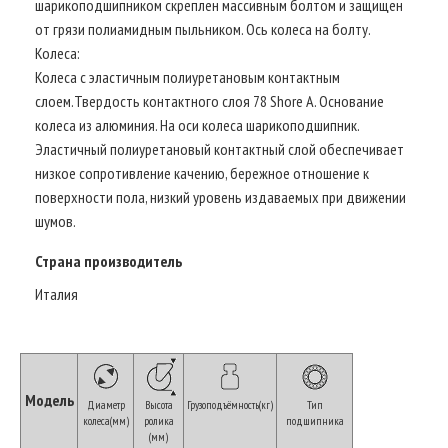
шарикоподшипником скреплен массивным болтом и защищен
от грязи полиамидным пыльником. Ось колеса на болту.
Колеса:
Колеса с эластичным полиуретановым контактным
слоем.Твердость контактного слоя 78 Shore A. Основание
колеса из алюминия. На оси колеса шарикоподшипник.
Эластичный полиуретановый контактный слой обеспечивает
низкое сопротивление качению, бережное отношение к
поверхности пола, низкий уровень издаваемых при движении
шумов.
Страна производитель
Италия
Модель
Диаметр
Высота
Грузоподъёмность(кг)
Тип
колеса(мм)
ролика
подшипника
(мм)