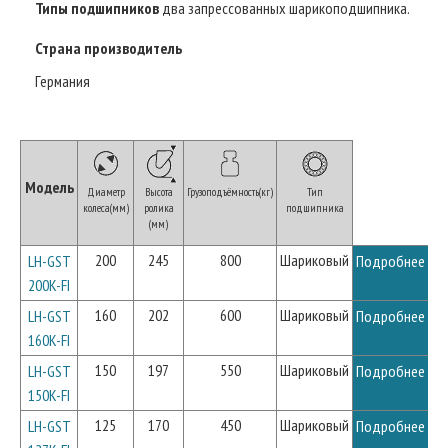
Типы подшипников
два запрессованных шарикоподшипника.
Страна производитель
Германия
Модель
Диаметр
Высота
Грузоподъёмность(кг)
Тип
колеса(мм)
ролика
подшипника
(мм)
200
245
800
Шариковый
LH-GST
Подробнее
200K-FI
160
202
600
Шариковый
LH-GST
Подробнее
160K-FI
150
197
550
Шариковый
LH-GST
Подробнее
150K-FI
125
170
450
Шариковый
LH-GST
Подробнее