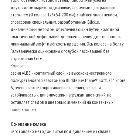
двухрядном шарикоподшипнике, с прочным центральным
стержнем (Ø колеса 125х54-200 мм), снабжён уплотнением,
спрессован специальным, разработанным Blickle,
динамическим методом, обеспечивающим путём холодной
пластической деформации дорожек качения долговечность,
минимальный люфт и лёгкость вращения. Ось колеса на болту.
Гальванически оцинкованы с голубой пассивацией без
содержания Cr6+.
Колёса:
серия ALBS - контактный слой: из высококачественного
полиуретанового эластомера Blickle Besthane® Soft, 75° Shore
A, очень низкое сопротивление качению, высокая
устойчивость к динамическим нагрузкам, цвет синий, не
оставляет следов и цветовых изменений на контактных
поверхностях.
Основание колеса
изготовлено методом литья под давлением из сплава