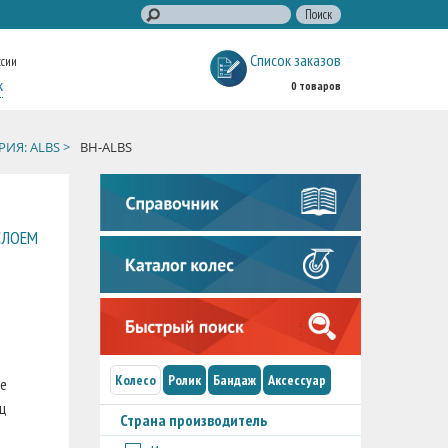
Список заказов
ссии
к
0 товаров
РИЯ: ALBS >
BH-ALBS
СЛОЕМ
а
Колесо
Ролик
Бандаж
Аксессуар
ое
ц
Страна производитель