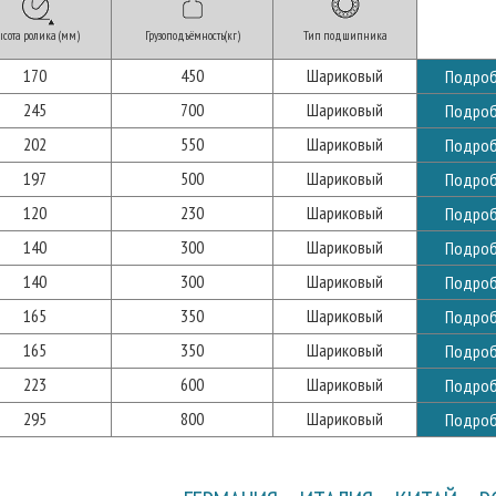
сота ролика (мм)
Грузоподъёмность(кг)
Тип подшипника
170
450
Шариковый
Подроб
245
700
Шариковый
Подроб
202
550
Шариковый
Подроб
197
500
Шариковый
Подроб
120
230
Шариковый
Подроб
140
300
Шариковый
Подроб
140
300
Шариковый
Подроб
165
350
Шариковый
Подроб
165
350
Шариковый
Подроб
223
600
Шариковый
Подроб
295
800
Шариковый
Подроб