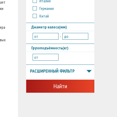
Италия
вает
Германия
ски
Китай
Диаметр колеса(мм)
мера
я
от
-
до
овых
Грузоподъёмность(кг)
от
РАСШИРЕННЫЙ ФИЛЬТР
Найти