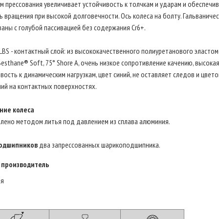
 прессования увеличивает устойчивость к толчкам и ударам и обеспечи
ь вращения при высокой долговечности. Ось колеса на болту. Гальваниче
аны с голубой пассивацией без содержания Cr6+.
LBS - контактный слой: из высококачественного полиуретанового эласто
 Besthane® Soft, 75° Shore A, очень низкое сопротивление качению, высока
вость к динамическим нагрузкам, цвет синий, не оставляет следов и цвет
ий на контактных поверхностях.
ние колеса
влено методом литья под давлением из сплава алюминия.
одшипников
два запрессованных шарикоподшипника.
 производитель
ия