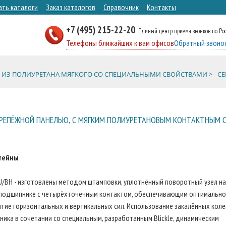
ать каталоги
Заказ каталогов
Справочник
Контакты
+7 (495) 215-22-20
Единый центр приема звонков по Ро
Телефоны ближайших к вам офисов
Обратный звоно
 ИЗ ПОЛИУРЕТАНА МЯГКОГО СО СПЕЦИАЛЬНЫМИ СВОЙСТВАМИ >
СЕ
 КРЕПЁЖНОЙ ПАНЕЛЬЮ, С МЯГКИМ ПОЛИУРЕТАНОВЫМ КОНТАКТНЫМ 
тейны
U/BH - изготовлены методом штамповки, уплотнённый поворотный узел н
подшипнике с четырёхточечным контактом, обеспечивающим оптимальн
тие горизонтальных и вертикальных сил. Использование закалённых коле
ика в сочетании со специальным, разработанным Blickle, динамическим