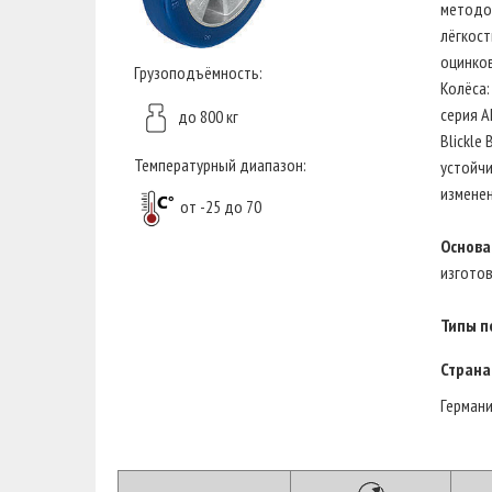
методом
лёгкост
оцинков
Грузоподъёмность:
Колёса:
серия A
до 800 кг
Blickle
Температурный диапазон:
устойчи
изменен
от -25 до 70
Основа
изгото
Типы п
Страна
Герман