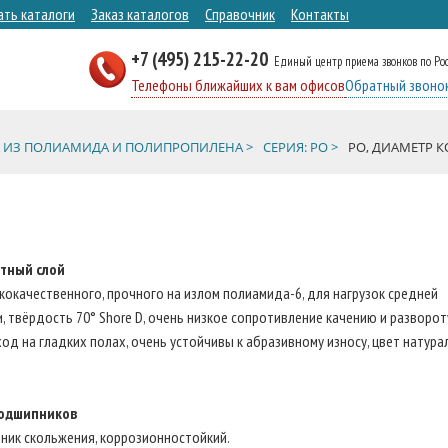
ать каталоги
Заказ каталогов
Справочник
Контакты
+7 (495) 215-22-20
Единый центр приема звонков по Ро
Телефоны ближайших к вам офисов
Обратный звоно
 ИЗ ПОЛИАМИДА И ПОЛИПРОПИЛЕНА >
СЕРИЯ: PO >
PO, ДИАМЕТР КО
тный слой
кокачественного, прочного на излом полиамида-6, для нагрузок средней
, твёрдость 70° Shore D, очень низкое сопротивление качению и разворот
ход на гладких полах, очень устойчивы к абразивному износу, цвет натура
одшипников
ник скольжения, коррозионностойкий.