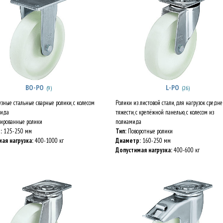
BO-PO
L-PO
(9)
(26)
зные стальные сварные ролики, с колесом
Ролики из листовой стали, для нагрузок средн
мида
тяжести, с крепёжной панелью, с колесом из
ированные ролики
полиамида
:
125-250 мм
Тип:
Поворотные ролики
ая нагрузка:
400-1000 кг
Диаметр:
160-250 мм
Допустимая нагрузка:
400-600 кг