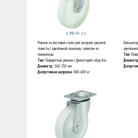
L-PO-FI
(23)
Ролики из листовой стали, для нагрузок средней
Большегру
тяжести, с крепёжной панелью, с колесом из
крепёжной
полиамида
Тип:
Пово
Тип:
Поворотные ролики с фиксатором «stop-fix»
Диаметр
Диаметр:
160-250 мм
Допустим
Допустимая нагрузка:
400-600 кг