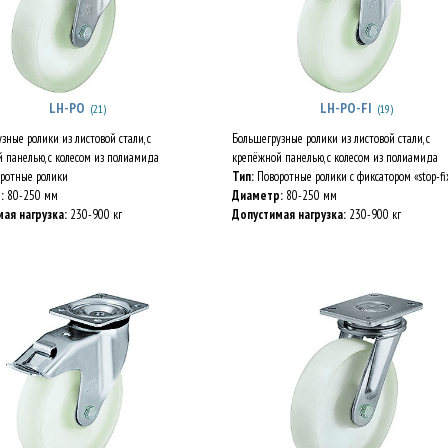
LH-PO
LH-PO-FI
(21)
(19)
зные ролики из листовой стали, с
Большегрузные ролики из листовой стали, с
 панелью, с колесом из полиамида
крепёжной панелью, с колесом из полиамида
ротные ролики
Тип:
Поворотные ролики с фиксатором «stop-fi
:
80-250 мм
Диаметр:
80-250 мм
ая нагрузка:
230-900 кг
Допустимая нагрузка:
230-900 кг