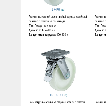
LK-PO
(10)
Ролики из листовой стали, тяжёлой серии, с крепёжной
Ролики из
панелью, с колесом из полиамида
панелью, 
Тип:
Поворотные ролики
Тип:
Пово
Диаметр:
125-200 мм
Диаметр
Допустимая нагрузка:
400-600 кг
Допустим
LO-PO-ST
(9)
Большегрузные стальные сварные ролики, с колесом
Ролики из