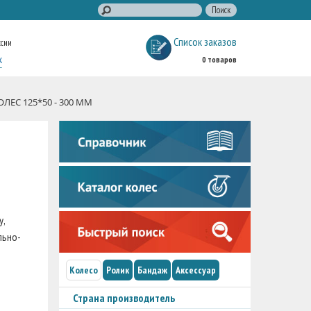
Список заказов
ссии
к
0 товаров
ЛЕС 125*50 - 300 ММ
у,
льно-
Колесо
Ролик
Бандаж
Аксессуар
Страна производитель