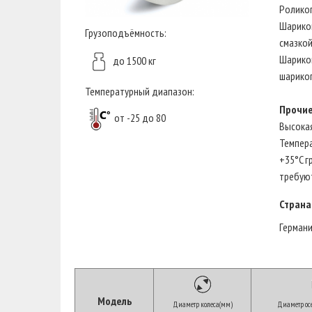
Ролико
Шарико
Грузоподъёмность:
смазкой
Шарико
до 1500 кг
шарико
Температурный диапазон:
Прочие
от -25 до 80
Высокая
Темпера
+35°C г
требую
Страна
Герман
Модель
Диаметр колеса(мм)
Диаметр осе