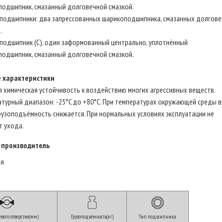
подшипник, смазанный долговечной смазкой.
подшипники: два запрессованных шарикоподшипника, смазанных долгов
.
подшипник (C), один заформованный центрально, уплотнённый
подшипник, смазанный долговечной смазкой.
 характеристики
 химическая устойчивость к воздействию многих агрессивных веществ.
турный диапазон: -25°C до +80°C. При температурах окружающей среды 
рузоподъёмность снижается. При нормальных условиях эксплуатации не
т ухода.
 производитель
ия
вого отверстия(мм)
Грузоподъёмность(кг)
Тип подшипника