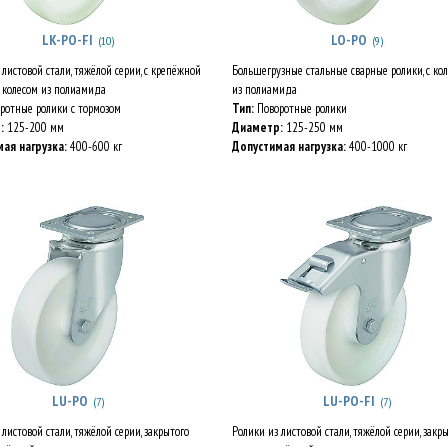
LK-PO-FI
LO-PO
(10)
(9)
 листовой стали, тяжёлой серии, с крепёжной
Большегрузные стальные сварные ролики, с ко
с колесом из полиамида
из полиамида
ротные ролики с тормозом
Тип:
Поворотные ролики
:
125-200 мм
Диаметр:
125-250 мм
ая нагрузка:
400-600 кг
Допустимая нагрузка:
400-1000 кг
LU-PO
LU-PO-FI
(7)
(7)
 листовой стали, тяжёлой серии, закрытого
Ролики из листовой стали, тяжёлой серии, закр