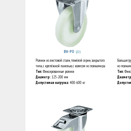
BH-PO
(22)
Ролики из листовой стали, тяжёлой серии, закрытого
Большегру
типа, с крепёжной панелью, с колесом из полиамида
из полиа
Тип:
Фиксированные ролики
Тип:
Фикс
Диаметр:
125-200 мм
Диаметр
Допустимая нагрузка:
400-600 кг
Допустим