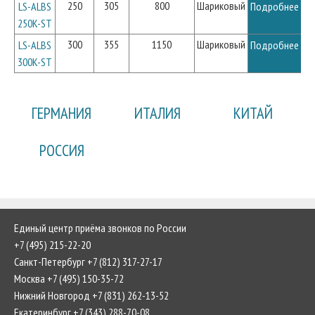
250
305
800
Шариковый
LS-ALBS
Подробнее
250K-ST
300
355
1150
Шариковый
LS-ALBS
Подробнее
300K-ST
ГЕРМАНИЯ
ИТАЛИЯ
КИТАЙ
РОССИЯ
Единый центр приёма звонков по России
+7 (495) 215-22-20
Санкт-Петербург +7 (812) 317-27-17
Москва +7 (495) 150-35-72
Нижний Новгород +7 (831) 262-13-52
Екатеринбург +7 (343) 288-70-08