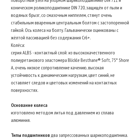
коническом роликоподшипнике DIN 720, защищён от пыли и
водяных брызг, со смазочным ниппелем, стянут очень
стабильным вваренным центральным болтом с застопоренной
гайкой. Ось колеса на болту. Гальванически оцинкованы с
жёлтой пассивацией без содержания Cr6+.
Колёса:
серия ALBS - контактный слой: из высококачественного
полиуретанового эластомера Blickle Besthane® Soft, 75° Shore
A, очень низкое сопротивление качению, высокая
устойчивость к динамическим нагрузкам, цвет синий, не
оставляет следов и цветовых изменений на контактных
поверхностях.
Основание колеса
изготовлено методом литья под давлением из сплава
алюминия.
Типы подшипников
два запрессованных шарикоподшипника.