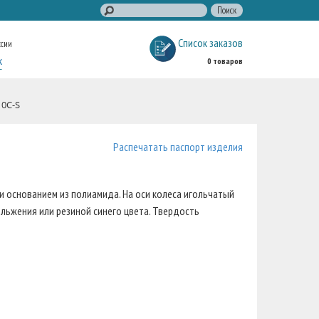
Список заказов
ссии
к
0 товаров
10C-S
Распечатать паспорт изделия
 основанием из полиамида. На оси колеса игольчатый
льжения или резиной синего цвета. Твердость