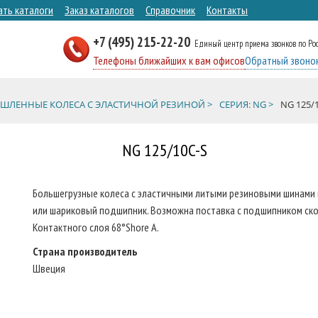
ать каталоги
Заказ каталогов
Справочник
Контакты
+7 (495) 215-22-20
Единый центр приема звонков по Ро
Телефоны ближайших к вам офисов
Обратный звоно
ЛЕННЫЕ КОЛЕСА С ЭЛАСТИЧНОЙ РЕЗИНОЙ >
СЕРИЯ: NG >
NG 125/
NG 125/10C-S
Большегрузные колеса с эластичными литыми резиновыми шинами и
или шариковый подшипник. Возможна поставка с подшипником ско
Контактного слоя 68°Shore A.
Страна производитель
Швеция