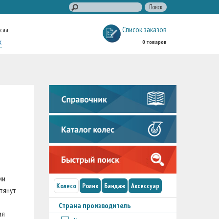
Список заказов
ссии
к
0 товаров
ми
Колесо
Ролик
Бандаж
Аксессуар
тянут
Страна производитель
ия