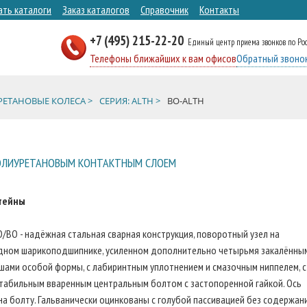
ать каталоги
Заказ каталогов
Справочник
Контакты
+7 (495) 215-22-20
Единый центр приема звонков по Ро
Телефоны ближайших к вам офисов
Обратный звоно
ЕТАНОВЫЕ КОЛЕСА >
СЕРИЯ: ALTH >
BO-ALTH
ПОЛИУРЕТАНОВЫМ КОНТАКТНЫМ СЛОЕМ
тейны
O/BO - надёжная стальная сварная конструкция, поворотный узел на
дном шарикоподшипнике, усиленном дополнительно четырьмя закалённы
ами особой формы, с лабиринтным уплотнением и смазочным ниппелем, с
табильным вваренным центральным болтом с застопоренной гайкой. Ось
на болту. Гальванически оцинкованы с голубой пассивацией без содержан