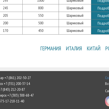
295
1000
Шариковый
Подроб
245
800
Шариковый
Подроб
205
550
Шариковый
Подроб
200
500
Шариковый
Подроб
170
450
Шариковый
Подроб
ГЕРМАНИЯ
ИТАЛИЯ
КИТАЙ
Р
р +7 (861) 202-50-27
Со
к +7 (351) 200-37-14
Вс
7 (843) 212-20-87
Са
рск +7 (383) 388-68-47
375-17-218-11-40