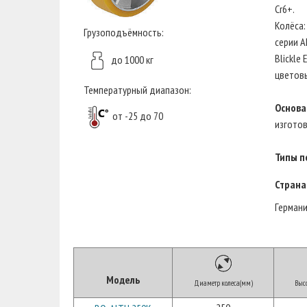
Cr6+.
Колёса:
Грузоподъёмность:
серии A
Blickle
до 1000 кг
цветовы
Температурный диапазон:
Основа
от -25 до 70
изгото
Типы п
Страна
Герман
Модель
Диаметр колеса(мм)
Высо