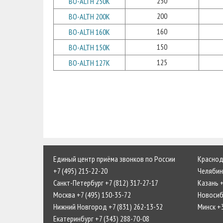
250
BO-ALTH 250K
200
BO-ALTH 200K
160
BO-ALTH 160K
150
BO-ALTH 150K
125
BO-ALTH 127K
Единый центр приёма звонков по России
Краснода
+7 (495) 215-22-20
Челябинс
Санкт-Петербург +7 (812) 317-27-17
Казань +
Москва +7 (495) 150-35-72
Новосиби
Нижний Новгород +7 (831) 262-13-52
Минск +
Екатеринбург +7 (343) 288-70-08