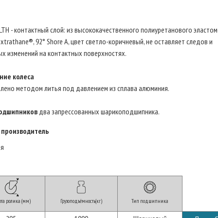
LTH - контактный слой: из высококачественного полиуретанового эласто
 Extrathane®, 92° Shore A, цвет светло-коричневый, не оставляет следов и
х изменений на контактных поверхностях.
ние колеса
влено методом литья под давлением из сплава алюминия.
одшипников
два запрессованных шарикоподшипника.
 производитель
ия
та ролика (мм)
Грузоподъёмность(кг)
Тип подшипника