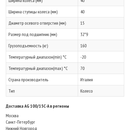
Ширина колеса (мм)
40
Ширина ступицы колеса (мм)
40
Диаметр осевого отверстия (мм)
15
Размер под подшипник (мм)
32*9
Грузоподъемность (кг)
160
Температурный диапазон(min) °C
-20
Температурный диапазон(max) °C
70
Страна производитель
Италия
Тип
Колесо
Доставка AG 100/15C-A в регионы
Москва
Санкт-Петербург
Нижний Новгород