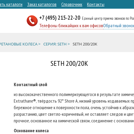
ать каталоги
Заказ каталогов
Справочник
Контакты
+7 (495) 215-22-20
Единый центр приема звонков по Ро
Телефоны ближайших к вам офисов
Обратный звоно
ЕТАНОВЫЕ КОЛЕСА >
СЕРИЯ: SETH >
SETH 200/20K
SETH 200/20K
Контактный слой
из высококачественного полимеризующегося в результате химичес
Extrathane®, твёрдость 92° Shore A, низкий уровень издаваемых 
бережное отношение к поверхности пола, очень устойчив к абрази
разрастанию, цвет светло-коричневый, не оставляет следов и цв
прочное, основанное на химической связи, соединение с основани
Основание колеса