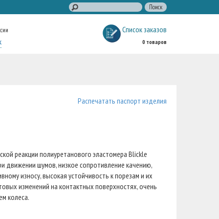
Список заказов
ссии
к
0 товаров
Распечатать паспорт изделия
кой реакции полиуретанового эластомера Blickle
при движении шумов, низкое сопротивление качению,
вному износу, высокая устойчивость к порезам и их
етовых изменений на контактных поверхностях, очень
ем колеса.