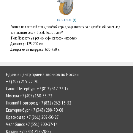
(4)
LU-GTH-FI
Ролики из листовой стали, тяжёлой серии, закрытого типа, с крепёжной панелью, с
контактным слоем Blickle Extrathane®
Тип:
Поворотные ролики с фиксатором «stop-fix»
Диаметр:
125-200 мм
Допустимая нагрузка:
600-750 кг
Единый центр приёма звонков по России
+7 (495) 215-22-20
Санкт-Петербург +7 (812) 317-27-17
Москва +7 (495) 150-35-72
Нижний Новгород +7 (831) 262-13-52
Екатеринбург +7 (343) 288-70-08
Краснодар +7 (861) 202-50-27
Челябинск +7 (351) 200-37-14
Казань +7 (843) 212-20-87