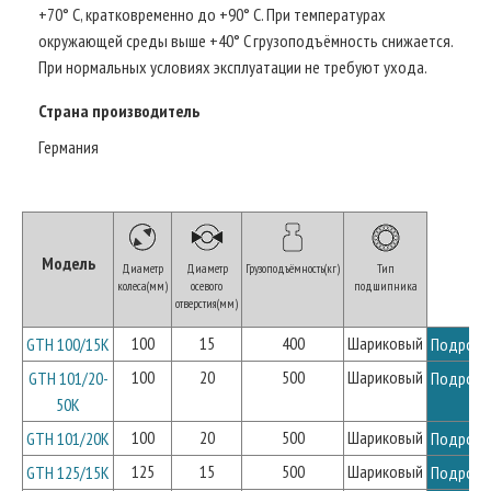
+70° C, кратковременно до +90° C. При температурах
окружающей среды выше +40° C грузоподъёмность снижается.
При нормальных условиях эксплуатации не требуют ухода.
Страна производитель
Германия
Модель
Диаметр
Диаметр
Грузоподъёмность(кг)
Тип
колеса(мм)
осевого
подшипника
отверстия(мм)
100
15
400
Шариковый
GTH 100/15K
Подробн
100
20
500
Шариковый
GTH 101/20-
Подробн
50K
100
20
500
Шариковый
GTH 101/20K
Подробн
125
15
500
Шариковый
GTH 125/15K
Подробн