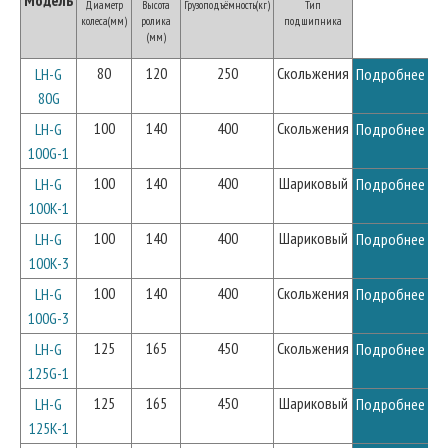
Диаметр
Высота
Грузоподъёмность(кг)
Тип
колеса(мм)
ролика
подшипника
(мм)
80
120
250
Скольжения
LH-G
Подробнее
80G
100
140
400
Скольжения
LH-G
Подробнее
100G-1
100
140
400
Шариковый
LH-G
Подробнее
100K-1
100
140
400
Шариковый
LH-G
Подробнее
100K-3
100
140
400
Скольжения
LH-G
Подробнее
100G-3
125
165
450
Скольжения
LH-G
Подробнее
125G-1
125
165
450
Шариковый
LH-G
Подробнее
125K-1