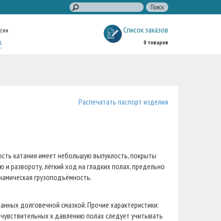
Список заказов
ссии
к
0 товаров
Распечатать паспорт изделия
ость катания имеет небольшую выпуклость, покрыты
 и развороту, лёгкий ход на гладких полах, предельно
инамическая грузоподъёмность.
нных долговечной смазкой. Прочие характеристики:
а чувствительных к давлению полах следует учитывать