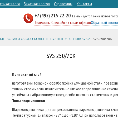
ать каталоги
Заказ каталогов
Справочник
Контакты
+7 (495) 215-22-20
Единый центр приема звонков по Ро
Телефоны ближайших к вам офисов
Обратный звоно
ЫЕ РОЛИКИ ОСОБО-БОЛЬШЕГРУЗНЫЕ >
СЕРИЯ: SVS >
SVS 250/70K
SVS 250/70K
Контактный слой
изготовлены токарной обработкой из улучшаемой стали, поверхн
тонким слоем масла, исключительно низкое сопротивление качению
устойчивы к абразивному износу, особо высокая статическая и д
Типы подшипников
Шарикоподшипники: два запрессованных шарикоподшипника, смаза
Температурный диапазон: -25° C до +120° C. При использовании н