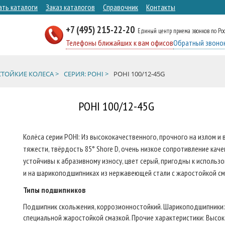
ать каталоги
Заказ каталогов
Справочник
Контакты
+7 (495) 215-22-20
Единый центр приема звонков по Ро
Телефоны ближайших к вам офисов
Обратный звоно
ТОЙКИЕ КОЛЕСА >
СЕРИЯ: POHI >
POHI 100/12-45G
POHI 100/12-45G
Колёса серии POHI: Из высококачественного, прочного на излом 
тяжести, твёрдость 85° Shore D, очень низкое сопротивление каче
устойчивы к абразивному износу, цвет серый, пригодны к исполь
и на шарикоподшипниках из нержавеющей стали с жаростойкой сма
Типы подшипников
Подшипник скольжения, коррозионностойкий. Шарикоподшипники:
специальной жаростойкой смазкой. Прочие характеристики: Высок