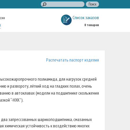
Список заказов
ссии
к
0 товаров
Распечатать паспорт изделия
и высокожаропрочного полиамида, для нагрузок средней
нию и развороту, лёгкий ход на гладких полах, очень
зованию в автоклавах (модели на подшипнике скольжения
зкой “-HXK”).
 два запрессованных шарикоподшипника, смазанных
ая химическая устойчивость к воздействию многих