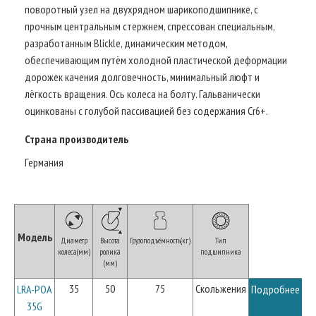
поворотный узел на двухрядном шарикоподшипнике, с
прочным центральным стержнем, спрессован специальным,
разработанным Blickle, динамическим методом,
обеспечивающим путём холодной пластической деформации
дорожек качения долговечность, минимальный люфт и
лёгкость вращения. Ось колеса на болту. Гальванически
оцинкованы с голубой пассивацией без содержания Cr6+.
Страна производитель
Германия
Модель
Диаметр
Высота
Грузоподъёмность(кг)
Тип
колеса(мм)
ролика
подшипника
(мм)
35
50
75
Скольжения
LRA-POA
Подробнее
35G