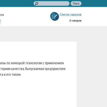
Список заказов
ссии
к
0 товаров
лены по немецкой технологии с применением
териям качества. Выпускаемая предприятием
а и его типом.