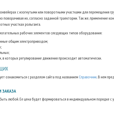
конвейерах с изогнутыми или поворотными участками для перемещения гр
но поворачивая их, согласно заданной траектории. Так же, применение к
тных участках рольганга.
омогательных рабочих элементов следующих типов оборудования:
щенные общим электроприводом;
х;
льных;
, в которых регулирование движения происходит автоматически.
ЮЩИХ
ует ознакомиться с разделом сайта под названием
Справочник
. В нем пр
 ЗАКАЗА
быть любой. Ее цена будет формироваться в индивидуальном порядке с 