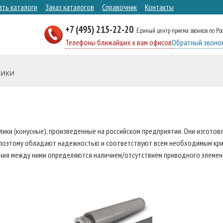
ать каталоги
Заказ каталогов
Справочник
Контакты
+7 (495) 215-22-20
Единый центр приема звонков по Ро
Телефоны ближайших к вам офисов
Обратный звоно
ЛИКИ
ики (конусные), произведенные на российском предприятии. Они изготов
 поэтому обладают надежностью и соответствуют всем необходимым кри
ичия между ними определяются наличием/отсутствием приводного элемент