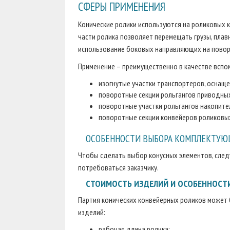
СФЕРЫ ПРИМЕНЕНИЯ
Конические ролики используются на роликовых 
части ролика позволяет перемещать грузы, плав
использование боковых направляющих на поворо
Применение – преимущественно в качестве всп
изогнутые участки транспортеров, осна
поворотные секции рольгангов приводны
поворотные участки рольгангов накопите
поворотные секции конвейеров роликовых
ОСОБЕННОСТИ ВЫБОРА КОМПЛЕКТУ
Чтобы сделать выбор конусных элементов, след
потребоваться заказчику.
СТОИМОСТЬ ИЗДЕЛИЙ И ОСОБЕННОСТИ
Партия конических конвейерных роликов может 
изделий:
рабочая длина ролика;