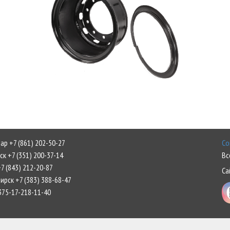
р +7 (861) 202-50-27
Со
к +7 (351) 200-37-14
Вс
7 (843) 212-20-87
Са
рск +7 (383) 388-68-47
375-17-218-11-40