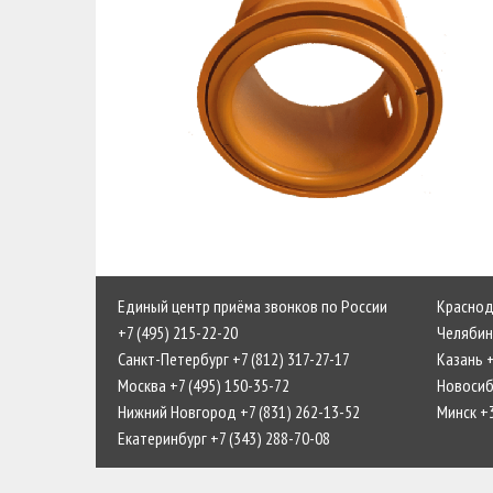
Единый центр приёма звонков по России
Краснода
+7 (495) 215-22-20
Челябинс
Санкт-Петербург +7 (812) 317-27-17
Казань +
Москва +7 (495) 150-35-72
Новосиби
Нижний Новгород +7 (831) 262-13-52
Минск +
Екатеринбург +7 (343) 288-70-08