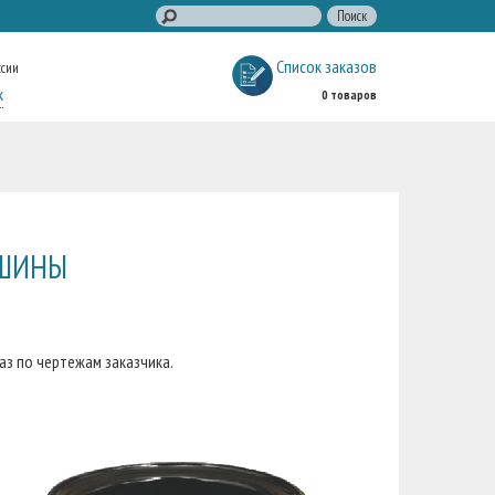
Список заказов
ссии
к
0 товаров
 ШИНЫ
з по чертежам заказчика.