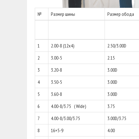
№
Размер шины
Размер обода
1
2.00-8 (12x4)
2.50/3.00D
2
3.00-5
2.15
3
3.20-8
3.00D
4
3.50-5
3.00D
5
3.60-8
3.00D
6
4.00-8/3.75（Wide)
3.75
7
4.00-8/3.00/3.75
3.00D/3.75
8
16×5-9
4.00