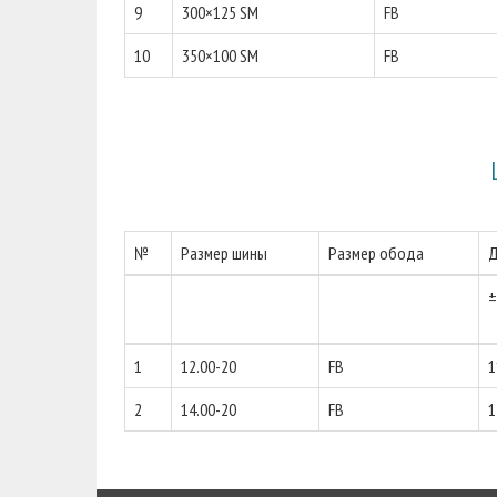
9
300×125 SM
FB
10
350×100 SM
FB
№
Размер шины
Размер обода
Д
±
1
12.00-20
FB
1
2
14.00-20
FB
1