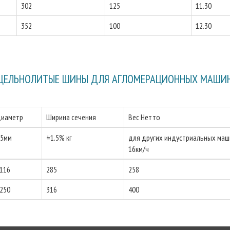
302
125
11.30
352
100
12.30
ЦЕЛЬНОЛИТЫЕ ШИНЫ ДЛЯ АГЛОМЕРАЦИОННЫХ МАШИ
иаметр
Ширина сечения
Вес Нетто
5мм
±1.5% кг
для других индустриальных маш
16км/ч
116
285
258
250
316
400