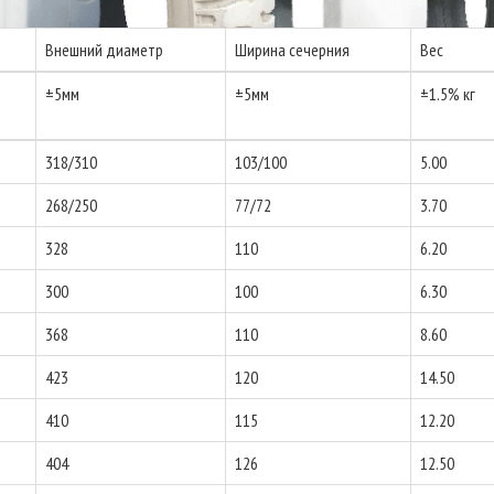
Внешний диаметр
Ширина сечерния
Вес
±5мм
±5мм
±1.5% кг
318/310
103/100
5.00
268/250
77/72
3.70
328
110
6.20
300
100
6.30
368
110
8.60
423
120
14.50
410
115
12.20
404
126
12.50