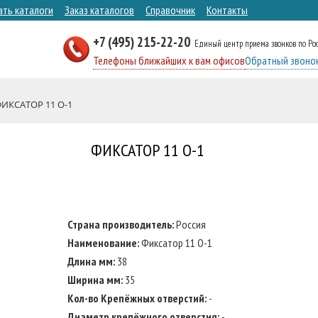
ать каталоги
Заказ каталогов
Справочник
Контакты
+7 (495) 215-22-20
Единый центр приема звонков по Ро
Телефоны ближайших к вам офисов
Обратный звоно
ИКСАТОР 11 О-1
ФИКСАТОР 11 О-1
Страна производитель:
Россия
Наименование:
Фиксатор 11 О-1
Длина мм:
38
Ширина мм:
35
Кол-во Крепёжных отверстий:
-
Диаметр крепёжного отверстия:
-