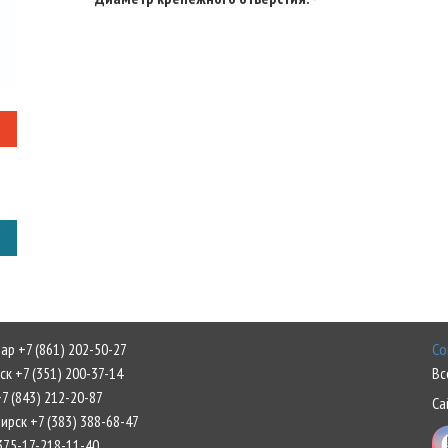
р +7 (861) 202-50-27
Со
к +7 (351) 200-37-14
Вс
7 (843) 212-20-87
Са
рск +7 (383) 388-68-47
375-17-218-11-40