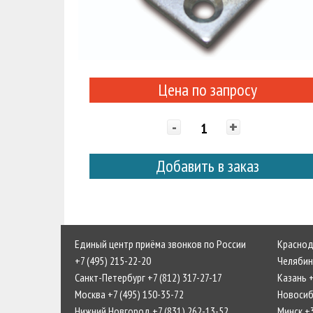
Цена по запросу
-
+
Добавить в заказ
Единый центр приёма звонков по России
Краснода
+7 (495) 215-22-20
Челябинс
Санкт-Петербург +7 (812) 317-27-17
Казань +
Москва +7 (495) 150-35-72
Новосиби
Нижний Новгород +7 (831) 262-13-52
Минск +