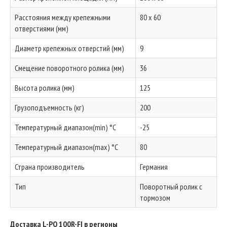
Расстояния между крепежными
80 x 60
отверстиями (мм)
Диаметр крепежных отверстий (мм)
9
Смещение поворотного ролика (мм)
36
Высота ролика (мм)
125
Грузоподъемность (кг)
200
Температурный диапазон(min) °C
-25
Температурный диапазон(max) °C
80
Страна производитель
Германия
Тип
Поворотный ролик с
тормозом
Доставка L-PO 100R-FI в регионы