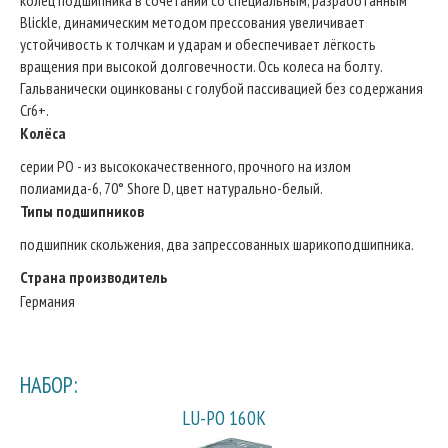
колец подшипника в сочетании со специальным, разработанным
Blickle, динамическим методом прессования увеличивает
устойчивость к толчкам и ударам и обеспечивает лёгкость
вращения при высокой долговечности. Ось колеса на болту.
Гальванически оцинкованы с голубой пассивацией без содержания
Cr6+.
Колёса
серии PO - из высококачественного, прочного на излом
полиамида-6, 70° Shore D, цвет натурально-белый.
Типы подшипников
подшипник скольжения, два запрессованных шарикоподшипника.
Страна производитель
Германия
НАБОР:
LU-PO 160K