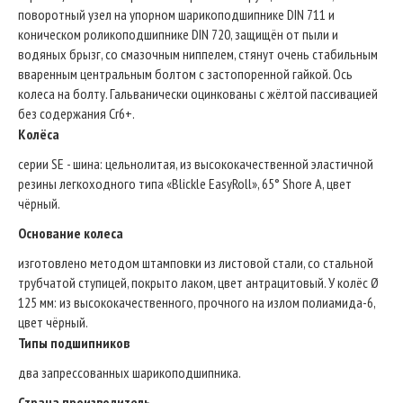
поворотный узел на упорном шарикоподшипнике DIN 711 и
коническом роликоподшипнике DIN 720, защищён от пыли и
водяных брызг, со смазочным ниппелем, стянут очень стабильным
вваренным центральным болтом с застопоренной гайкой. Ось
колеса на болту. Гальванически оцинкованы с жёлтой пассивацией
без содержания Cr6+.
Колёса
серии SE - шина: цельнолитая, из высококачественной эластичной
резины легкоходного типа «Blickle EasyRoll», 65° Shore A, цвет
чёрный.
Основание колеса
изготовлено методом штамповки из листовой стали, со стальной
трубчатой ступицей, покрыто лаком, цвет антрацитовый. У колёс Ø
125 мм: из высококачественного, прочного на излом полиамида-6,
цвет чёрный.
Типы подшипников
два запрессованных шарикоподшипника.
Страна производитель