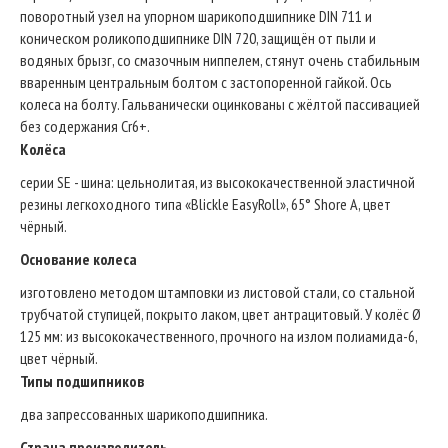
поворотный узел на упорном шарикоподшипнике DIN 711 и
коническом роликоподшипнике DIN 720, защищён от пыли и
водяных брызг, со смазочным ниппелем, стянут очень стабильным
вваренным центральным болтом с застопоренной гайкой. Ось
колеса на болту. Гальванически оцинкованы с жёлтой пассивацией
без содержания Cr6+.
Колёса
серии SE - шина: цельнолитая, из высококачественной эластичной
резины легкоходного типа «Blickle EasyRoll», 65° Shore A, цвет
чёрный.
Основание колеса
изготовлено методом штамповки из листовой стали, со стальной
трубчатой ступицей, покрыто лаком, цвет антрацитовый. У колёс Ø
125 мм: из высококачественного, прочного на излом полиамида-6,
цвет чёрный.
Типы подшипников
два запрессованных шарикоподшипника.
Страна производитель