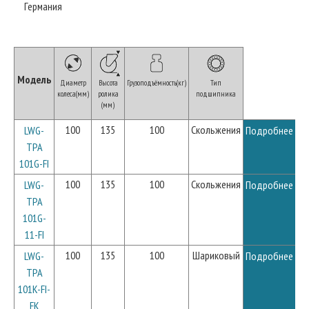
Германия
Модель
Диаметр
Высота
Грузоподъёмность(кг)
Тип
колеса(мм)
ролика
подшипника
(мм)
100
135
100
Скольжения
LWG-
Подробнее
TPA
101G-FI
100
135
100
Скольжения
LWG-
Подробнее
TPA
101G-
11-FI
100
135
100
Шариковый
LWG-
Подробнее
TPA
101K-FI-
FK