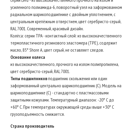
усиленного полиамида-6, поворотный узел на заформованном
радиальном шарикоподшипнике с двойным уплотнением, с
центральным крепёжным отверстием, цвет серебристо-серый,
RAL 7001. Современный, красивый дизайн.
Колёса: серии TPA - контактный слой: из высококачественного
термопластичного резинового эластомера (TPE), содержит
масло, 85° Shore A, цвет серый, не оставляет следов.
Основание колеса
из высококачественного, прочного на излом полипропилена,
цвет серебристо-серый, RAL 7001.
Типы подшипников
подшипник скольжения или один
заформованный центрально шарикоподшипник (C). Модель на
шарикоподшипнике (C) - стандартно с пластмассовыми
защитными кожухами. Температурный диапазон: -20° С до
+60° С. При температурах окружающей среды выше +30° С
грузоподъемность снижается.
Страна производитель