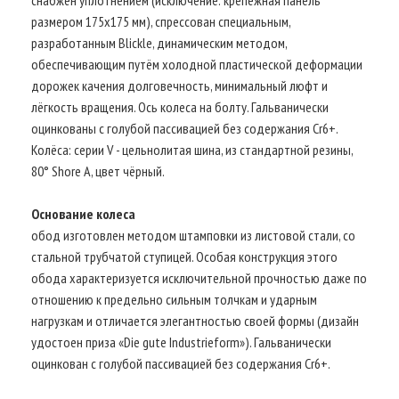
размером 175x175 мм), спрессован специальным,
разработанным Blickle, динамическим методом,
обеспечивающим путём холодной пластической деформации
дорожек качения долговечность, минимальный люфт и
лёгкость вращения. Ось колеса на болту. Гальванически
оцинкованы с голубой пассивацией без содержания Cr6+.
Колёса: серии V - цельнолитая шина, из стандартной резины,
80° Shore A, цвет чёрный.
Основание колеса
обод изготовлен методом штамповки из листовой стали, со
стальной трубчатой ступицей. Особая конструкция этого
обода характеризуется исключительной прочностью даже по
отношению к предельно сильным толчкам и ударным
нагрузкам и отличается элегантностью своей формы (дизайн
удостоен приза «Die gute Industrieform»). Гальванически
оцинкован с голубой пассивацией без содержания Cr6+.