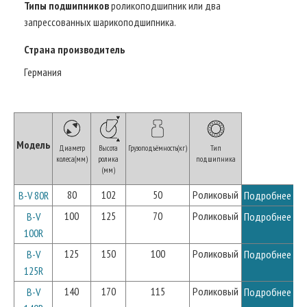
Типы подшипников
роликоподшипник или два
запрессованных шарикоподшипника.
Страна производитель
Германия
Модель
Диаметр
Высота
Грузоподъёмность(кг)
Тип
колеса(мм)
ролика
подшипника
(мм)
80
102
50
Роликовый
B-V 80R
Подробнее
100
125
70
Роликовый
B-V
Подробнее
100R
125
150
100
Роликовый
B-V
Подробнее
125R
140
170
115
Роликовый
B-V
Подробнее