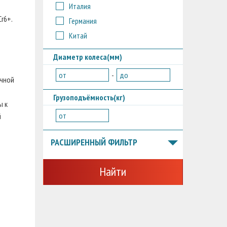
Италия
Cr6+.
Германия
Китай
Диаметр колеса(мм)
от
-
до
ечной
Грузоподъёмность(кг)
ы к
от
й
РАСШИРЕННЫЙ ФИЛЬТР
Найти