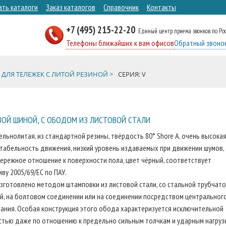
ать каталоги
Заказ каталогов
Справочник
Контакты
+7 (495) 215-22-20
Единый центр приема звонков по Ро
Телефоны ближайших к вам офисов
Обратный звоно
 ДЛЯ ТЕЛЕЖЕК С ЛИТОЙ РЕЗИНОЙ >
СЕРИЯ: V
ОЙ ШИНОЙ, С ОБОДОМ ИЗ ЛИСТОВОЙ СТАЛИ
ельнолитая, из стандартной резины, твёрдость 80° Shore A, очень высока
табельность движения, низкий уровень издаваемых при движении шумов,
ережное отношение к поверхности пола, цвет чёрный, соответствует
ву 2005/69/ЕС по ПАУ.
зготовлено методом штамповки из листовой стали, со стальной трубчат
й, на болтовом соединении или на соединении посредством центральног
ания. Особая конструкция этого обода характеризуется исключительной
стью даже по отношению к предельно сильным толчкам и ударным нагруз