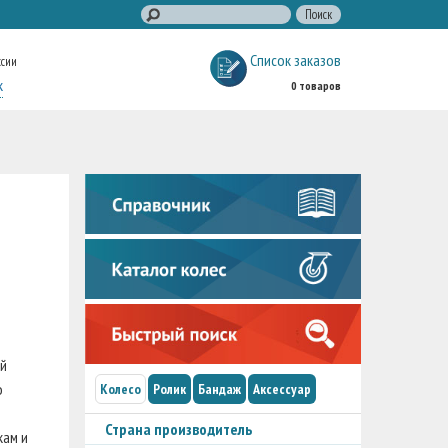
Список заказов
ссии
к
0 товаров
я
ой
о
Колесо
Ролик
Бандаж
Аксессуар
Страна производитель
кам и