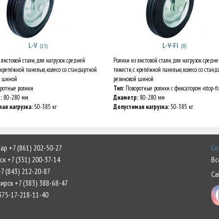
L-V
L-V-FI
(13)
(8)
 листовой стали, для нагрузок средней
Ролики из листовой стали, для нагрузок средн
с крепёжной панелью, колесо со стандартной
тяжести, с крепёжной панелью, колесо со стан
й шиной
резиновой шиной
ротные ролики
Тип:
Поворотные ролики с фиксатором «stop-fi
:
80-280 мм
Диаметр:
80-280 мм
ая нагрузка:
50-385 кг
Допустимая нагрузка:
50-385 кг
р +7 (861) 202-50-27
Со
к +7 (351) 200-37-14
Вс
7 (843) 212-20-87
Са
рск +7 (383) 388-68-47
375-17-218-11-40