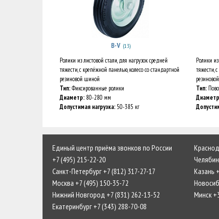
B-V
(13)
Ролики из листовой стали, для нагрузок средней
Ролики из
тяжести, с крепёжной панелью, колесо со стандартной
тяжести, 
резиновой шиной
резиново
Тип:
Фиксированные ролики
Тип:
Пово
Диаметр:
80-280 мм
Диаметр
Допустимая нагрузка:
50-385 кг
Допустим
Единый центр приёма звонков по России
Краснода
+7 (495) 215-22-20
Челябинс
Санкт-Петербург +7 (812) 317-27-17
Казань +
Москва +7 (495) 150-35-72
Новосиби
Нижний Новгород +7 (831) 262-13-52
Минск +
Екатеринбург +7 (343) 288-70-08