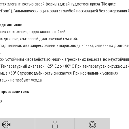
тся элегантностью своей формы (дизайн удостоен приза “Die gute
ieform”). Гальванически оцинкован с голубой пассивацией без содержания 
одшипников
ник скольжения, коррозионностойкий.
подшипник, смазанный долговечной смазкой.
подшипники: два запрессованных шарикоподшипника, смазанных долгов
.
ки устойчивы к воздействию многих агрессивных веществ, но неустойчив
 Температурный диапазон: -25° C до +80° C. При температурах окружающе
ыше.+60° C грузоподъёмность снижается. При нормальных условиях
тации не требуют ухода.
 производитель
ия