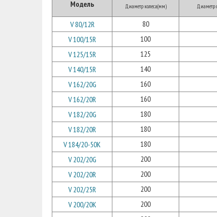
Модель
Диаметр колеса(мм)
Диаметр о
80
V 80/12R
100
V 100/15R
125
V 125/15R
140
V 140/15R
160
V 162/20G
160
V 162/20R
180
V 182/20G
180
V 182/20R
180
V 184/20-50K
200
V 202/20G
200
V 202/20R
200
V 202/25R
200
V 200/20K