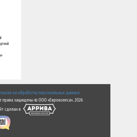
ей
дартной
x»
гласие на обработку персональных данных
е права защищены © ООО «Евроколеса», 2026
йт сделан в