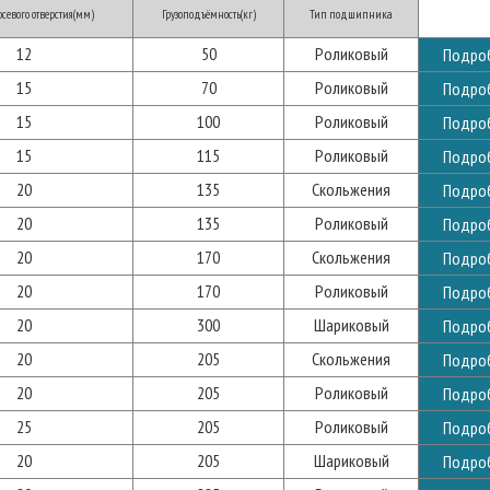
севого отверстия(мм)
Грузоподъёмность(кг)
Тип подшипника
12
50
Роликовый
Подро
15
70
Роликовый
Подро
15
100
Роликовый
Подро
15
115
Роликовый
Подро
20
135
Скольжения
Подро
20
135
Роликовый
Подро
20
170
Скольжения
Подро
20
170
Роликовый
Подро
20
300
Шариковый
Подро
20
205
Скольжения
Подро
20
205
Роликовый
Подро
25
205
Роликовый
Подро
20
205
Шариковый
Подро