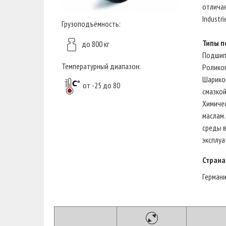
отличае
Industr
Грузоподъёмность:
Типы п
до 800 кг
Подшип
Температурный диапазон:
Ролико
Шарико
от -25 до 80
смазкой
Химичес
маслам.
среды в
эксплуа
Страна
Герман