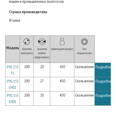
машин и промышленных пылесосов.
Страна производитель
Италия
Модель
Диаметр
Диаметр
Грузоподъёмность(кг)
Тип
колеса(мм)
осевого
подшипника
отверстия(мм)
200
20
450
Скольжения
PYG 155
Подробнее
FS
200
27
450
Скольжения
PYG 155
Подробнее
CH02
200
20
450
Скольжения
PYG 155
Подробнее
CH01