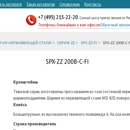
ать каталоги
Заказ каталогов
Справочник
Контакты
+7 (495) 215-22-20
Единый центр приема звонков по Ро
Телефоны ближайших к вам офисов
Обратный звоно
 ИЗ НЕРЖАВЕЮЩЕЙ СТАЛИ >
СЕРИЯ: ZZ >
SPX-ZZ-FI >
SPX-ZZ 200B-C-F
SPX-ZZ 200B-C-FI
Кронштейны
Тяжелой серии, изготовлены прессованием из толстостенной нерж
шарикоподшипник. Шарики из нержавеющей стали AISI 420, поворот
Колёса
Большегрузные, из высококачественного полиамида-6. На оси кол
Страна производитель