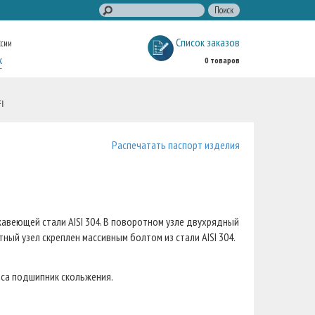
Список заказов
ссии
к
0 товаров
I
Распечатать паспорт изделия
авеющей стали AISI 304. В поворотном узле двухрядный
ный узел скреплен массивным болтом из стали AISI 304.
еса подшипник скольжения.