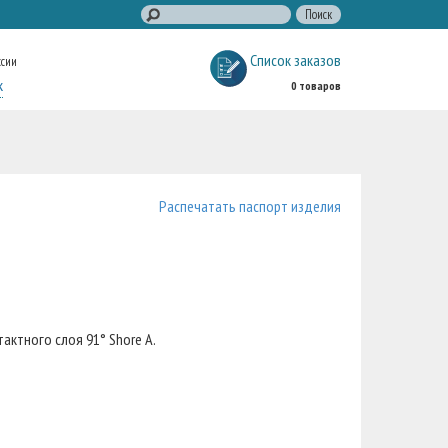
Список заказов
ссии
к
0 товаров
Распечатать паспорт изделия
актного слоя 91° Shore A.