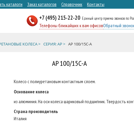
ать каталоги
Заказ каталогов
Справочник
Контакты
+7 (495) 215-22-20
Единый центр приема звонков по Ро
Телефоны ближайших к вам офисов
Обратный звоно
ЕТАНОВЫЕ КОЛЕСА >
СЕРИЯ: AP >
AP 100/15C-A
AP 100/15C-A
Колесо с полиуретановым контактным слоем.
Основание колеса
из алюминия. На оси колеса шариковый подшипник. Твердость конт
Страна производитель
Италия