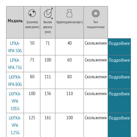
Модель
Диаметр
Высота
Грузоподъёмность(кг)
Тип
колеса(мм)
ролика
подшипника
(мм)
50
71
40
Скольжения
LPXA-
Подробнее
VPA 50G
75
100
60
Скольжения
LPXA-
Подробнее
VPA 75G
80
111
80
Скольжения
LKPXA-
Подробнее
VPA 80G
100
136
110
Скольжения
LKPXA-
Подробнее
VPA
101G
125
161
100
Скольжения
LKPXA-
Подробнее
VPA
125G