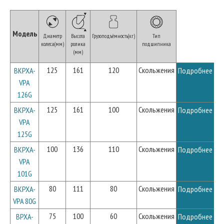
Модель
Диаметр
Высота
Грузоподъёмность(кг)
Тип
колеса(мм)
ролика
подшипника
(мм)
125
161
120
Скольжения
BKPXA-
Подробнее
VPA
126G
125
161
100
Скольжения
BKPXA-
Подробнее
VPA
125G
100
136
110
Скольжения
BKPXA-
Подробнее
VPA
101G
80
111
80
Скольжения
BKPXA-
Подробнее
VPA 80G
75
100
60
Скольжения
BPXA-
Подробнее