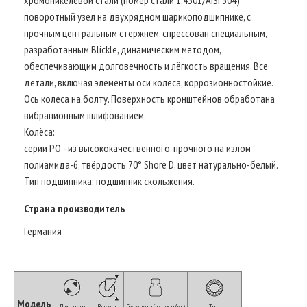
поворотный узел на двухрядном шарикоподшипнике, с
прочным центральным стержнем, спрессован специальным,
разработанным Blickle, динамическим методом,
обеспечивающим долговечность и лёгкость вращения. Все
детали, включая элементы оси колеса, коррозионностойкие.
Ось колеса на болту. Поверхность кронштейнов обработана
вибрационным шлифованием.
Колёса:
серии PO - из высококачественного, прочного на излом
полиамида-6, твёрдость 70° Shore D, цвет натурально-белый.
Тип подшипника: подшипник скольжения.
Страна производитель
Германия
Модель
Диаметр
Высота
Грузоподъёмность(кг)
Тип