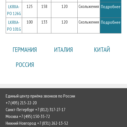
125
158
120
Скольжения
LKRXA-
Подробнее
PO 126G
100
133
120
Скольжения
LKRXA-
Подробнее
PO 101G
ГЕРМАНИЯ
ИТАЛИЯ
КИТАЙ
РОССИЯ
Единый центр приёма звонков по России
+7 (495) 215-22-20
Санкт-Петербург +7 (812) 317-27-17
Москва +7 (495) 150-35-72
Нижний Новгород +7 (831) 262-13-52